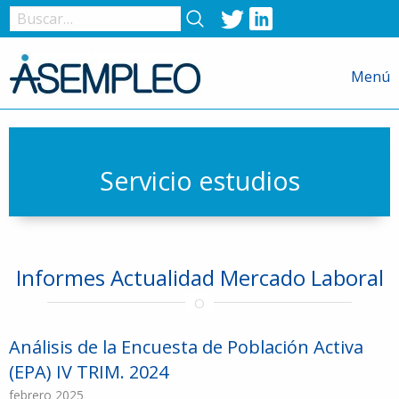
Twitter
LinkedIn
Nombre
de
Menú
usuario
o
correo
electrónico
Servicio estudios
Contraseña
Informes Actualidad Mercado Laboral
Recuérdame
Análisis de la Encuesta de Población Activa
(EPA) IV TRIM. 2024
febrero 2025