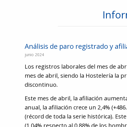
Info
Análisis de paro registrado y afil
junio 2024
Los registros laborales del mes de ab
mes de abril, siendo la Hostelería la p
discontinuo.
Este mes de abril, la afiliación aume
anual, la afiliación crece un 2,4% (+48
(récord de toda la serie histórica). E
91
(1,04% respecto al 0,88% de los hombr