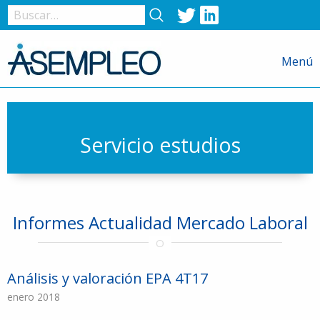
Twitter
LinkedIn
Nombre
de
Menú
usuario
o
correo
electrónico
Servicio estudios
Contraseña
Informes Actualidad Mercado Laboral
Recuérdame
Análisis y valoración EPA 4T17
enero 2018