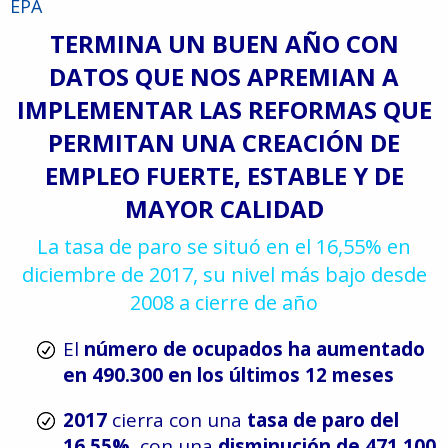
EPA
T
ERMINA
U
N
B
UEN
A
ÑO
C
ON
D
ATOS
Q
UE
N
OS
A
PREMIAN
A
I
MPLEMENTAR
L
AS
R
EFORMAS
Q
UE
P
ERMITAN
U
NA
C
REACIÓN
D
E
E
MPLEO
F
UERTE,
E
STABLE
Y D
E
M
AYOR
C
ALIDAD
La tasa de paro se situó en el 16,55% en
diciembre de 2017, su nivel más bajo desde
2008 a cierre de año
El
número de ocupados ha aumentado
en 490.300
en los últimos 12 meses
2017
cierra con una
tasa de paro del
91
16,55%
, con una
disminución de 471.100
5980674