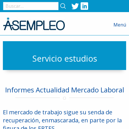
Twitter
LinkedIn
Nombre
de
Menú
usuario
o
correo
electrónico
Servicio estudios
Contraseña
Informes Actualidad Mercado Laboral
Recuérdame
El mercado de trabajo sigue su senda de
recuperación, enmascarada, en parte por la
figura de los ERTES