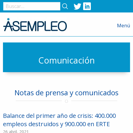
Twitter
LinkedIn
Nombre
de
Menú
usuario
o
correo
electrónico
Comunicación
Contraseña
Notas de prensa y comunicados
Recuérdame
Balance del primer año de crisis: 400.000
empleos destruidos y 900.000 en ERTE
26 abril, 2021