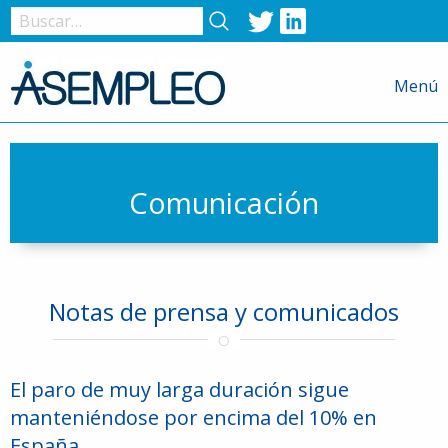
Twitter
LinkedIn
Nombre
de
Menú
usuario
o
correo
electrónico
Comunicación
Contraseña
Notas de prensa y comunicados
Recuérdame
El paro de muy larga duración sigue
manteniéndose por encima del 10% en
España