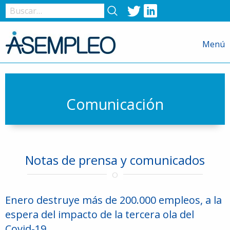
Twitter
LinkedIn
Nombre
de
Menú
usuario
o
correo
electrónico
Comunicación
Contraseña
Notas de prensa y comunicados
Recuérdame
Enero destruye más de 200.000 empleos, a la
espera del impacto de la tercera ola del
Covid-19