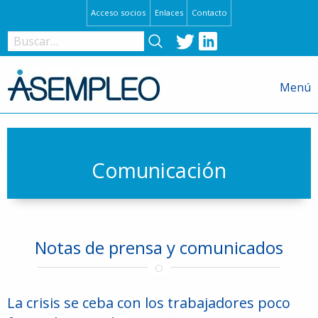
Acceso socios
Enlaces
Contacto
Twitter
LinkedIn
Nombre
de
Menú
usuario
o
ASEMPLEO
correo
ETT y agencias de colocacion
electrónico
Comunicación
Comunicación
Servicio estudios
Formación
Contraseña
I+D
Normativa
Notas de prensa y comunicados
Recuérdame
La crisis se ceba con los trabajadores poco