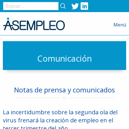
Twitter
LinkedIn
Nombre
de
Menú
usuario
o
correo
electrónico
Comunicación
Contraseña
Notas de prensa y comunicados
Recuérdame
La incertidumbre sobre la segunda ola del
virus frenará la creación de empleo en el
tercer trimestre del año