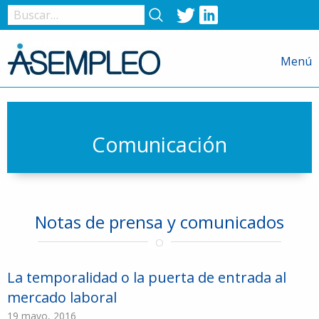
Twitter
LinkedIn
Nombre
de
Menú
usuario
o
correo
electrónico
Comunicación
Contraseña
Notas de prensa y comunicados
Recuérdame
La temporalidad o la puerta de entrada al
mercado laboral
19 mayo, 2016