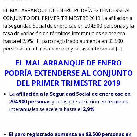
EL MAL ARRANQUE DE ENERO PODRÍA EXTENDERSE AL
CONJUNTO DEL PRIMER TRIMESTRE 2019 La afiliación a
la Seguridad Social de enero cae en 204.900 personas y la
tasa de variación en términos interanuales se acelera
hasta el 2,9% El paro registrado aumenta en 83.500
personas en el mes de enero y la tasa interanual […]
E
L
M
AL
A
RRANQUE
D
E
E
NERO
P
ODRÍA
E
XTENDERSE
A
L
C
ONJUNTO
D
EL PRIMER TRIMESTRE 2019
La
afiliación a la Seguridad Social de enero cae en
204.900 personas
y la tasa de variación en términos
interanuales se acelera hasta el
2,9%
91
El paro registrado aumenta en 83.500 personas en
5980674