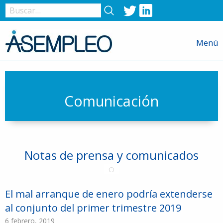
Twitter
LinkedIn
Nombre
de
Menú
usuario
o
correo
electrónico
Comunicación
Contraseña
Notas de prensa y comunicados
Recuérdame
El mal arranque de enero podría extenderse
al conjunto del primer trimestre 2019
6 febrero, 2019