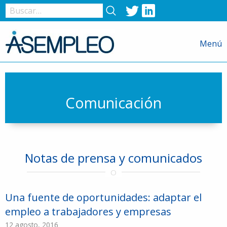
Twitter
LinkedIn
Nombre
de
Menú
usuario
o
correo
electrónico
Comunicación
Contraseña
Notas de prensa y comunicados
Recuérdame
Una fuente de oportunidades: adaptar el
empleo a trabajadores y empresas
12 agosto, 2016