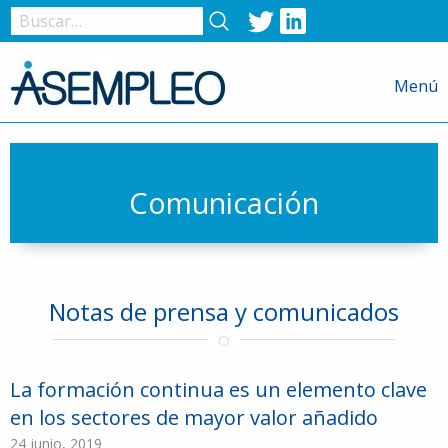
Twitter
LinkedIn
Nombre
de
Menú
usuario
o
correo
electrónico
Comunicación
Contraseña
Notas de prensa y comunicados
Recuérdame
La formación continua es un elemento clave
en los sectores de mayor valor añadido
24 junio, 2019