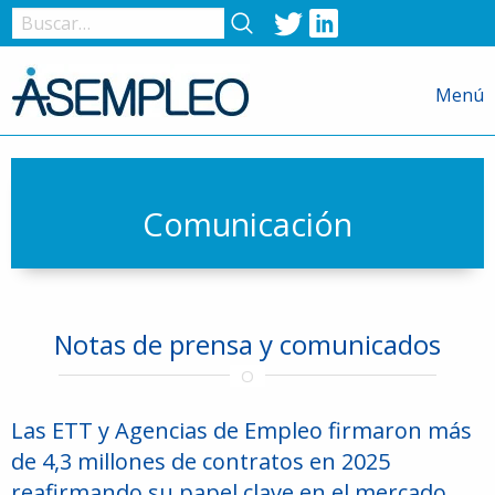
Twitter
LinkedIn
Nombre
de
Menú
usuario
o
correo
electrónico
Comunicación
Contraseña
Notas de prensa y comunicados
Recuérdame
Las ETT y Agencias de Empleo firmaron más
de 4,3 millones de contratos en 2025
reafirmando su papel clave en el mercado