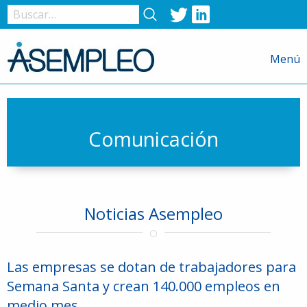
Twitter
LinkedIn
Nombre
de
Menú
usuario
o
correo
electrónico
Comunicación
Contraseña
Noticias Asempleo
Recuérdame
Las empresas se dotan de trabajadores para
Semana Santa y crean 140.000 empleos en
medio mes